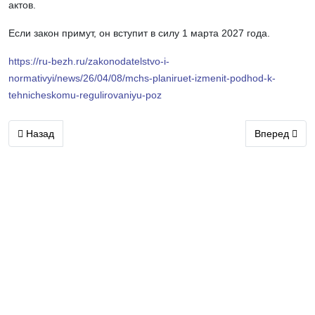
актов.
Если закон примут, он вступит в силу 1 марта 2027 года.
https://ru-bezh.ru/zakonodatelstvo-i-
normativyi/news/26/04/08/mchs-planiruet-izmenit-podhod-k-
tehnicheskomu-regulirovaniyu-poz
Предыдущий: В Ростове-на-Дону состоялась конференция по в
Следующий: 
Назад
Вперед